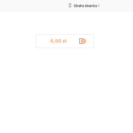
Strefa klienta
Nowości
Zaloguj się
Zarejestruj się
Dodaj zgłoszenie
0,00 zł
0
log
Kontakt
❤