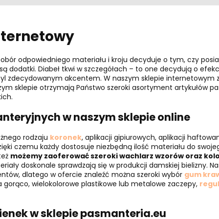
nternetowy
Dobór odpowiedniego materiału i kroju decyduje o tym, czy posiad
odatki. Diabeł tkwi w szczegółach – to one decydują o efekcie, 
c styl zdecydowanym akcentem. W naszym sklepie internetowym 
zym sklepie otrzymają Państwo szeroki asortyment artykułów 
ich.
nteryjnych w naszym sklepie online
óżnego rodzaju
koronek
, aplikacji gipiurowych, aplikacji haftow
zięki czemu każdy dostosuje niezbędną ilość materiału do swoje
też
możemy zaoferować szeroki wachlarz wzorów oraz kol
teriały doskonale sprawdzają się w produkcji damskiej bielizny. N
entów, dlatego w ofercie znaleźć można szeroki wybór
gum kraw
a gorąco, wielokolorowe plastikowe lub metalowe zaczepy,
regul
ienek w sklepie pasmanteria.eu