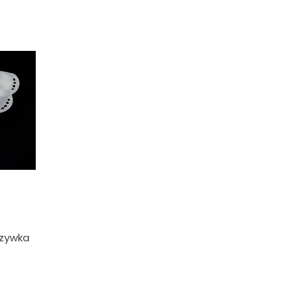
szywka