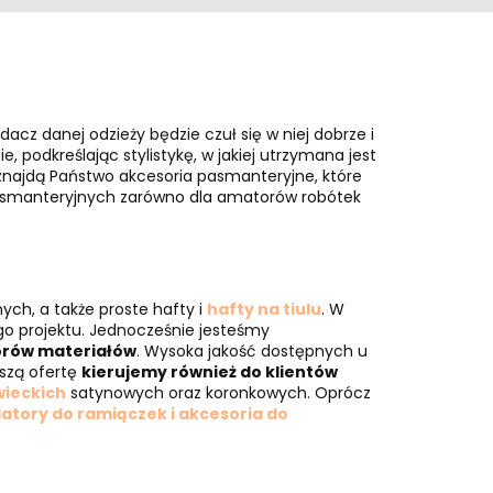
acz danej odzieży będzie czuł się w niej dobrze i
podkreślając stylistykę, w jakiej utrzymana jest
znajdą Państwo akcesoria pasmanteryjne, które
pasmanteryjnych zarówno dla amatorów robótek
anych, a także proste hafty i
hafty na tiulu
. W
go projektu. Jednocześnie jesteśmy
orów materiałów
. Wysoka jakość dostępnych u
aszą ofertę
kierujemy również do klientów
ieckich
satynowych oraz koronkowych. Oprócz
atory do ramiączek i akcesoria do