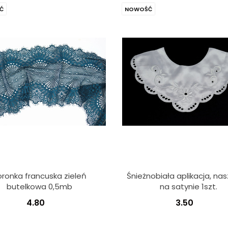
Ć
NOWOŚĆ
oronka francuska zieleń
Śnieżnobiała aplikacja, na
butelkowa 0,5mb
na satynie 1szt.
4.80
3.50