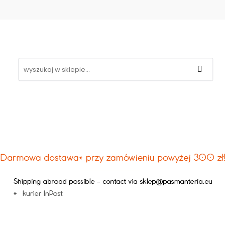
Koronki
Hafty
Aplikacje
Gipiury
Inne
g
Kontakt
❤
likacje
Gipiury
Inne
Nowości
Promocje
B