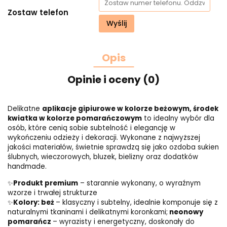
Zostaw telefon
Wyślij
Opis
Opinie i oceny (0)
Delikatne
aplikacje gipiurowe w kolorze beżowym, środek
kwiatka w kolorze pomarańczowym
to idealny wybór dla
osób, które cenią sobie subtelność i elegancję w
wykończeniu odzieży i dekoracji. Wykonane z najwyższej
jakości materiałów, świetnie sprawdzą się jako ozdoba sukien
ślubnych, wieczorowych, bluzek, bielizny oraz dodatków
handmade.
✨
Produkt premium
– starannie wykonany, o wyraźnym
wzorze i trwałej strukturze
✨
Kolory: beż
– klasyczny i subtelny, idealnie komponuje się z
naturalnymi tkaninami i delikatnymi koronkami;
neonowy
pomarańcz
– wyrazisty i energetyczny, doskonały do