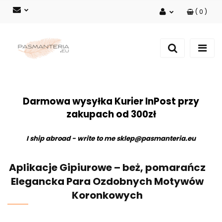
(
0
)
Zaloguj się
Zarejestruj się
Dodaj zgłoszenie
Darmowa wysyłka Kurier InPost przy
zakupach od 300zł
I ship abroad - write to me
sklep@pasmanteria.eu
Aplikacje Gipiurowe – beż, pomarańcz
Elegancka Para Ozdobnych Motywów
Koronkowych