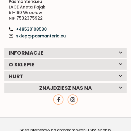
Pasmanteria.eu
LACE Aneta Pająk
51-180 Wrocław
NIP 7532375922
+48530108530
sklep@pasmanteria.eu
INFORMACJE
O SKLEPIE
HURT
ZNAJDZIESZ NAS NA
Sklep internetowy na oprogramowaniu Sky-Shop.pl