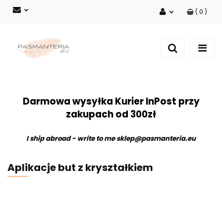
(
0
)
Zaloguj się
Zarejestruj się
Dodaj zgłoszenie
Darmowa wysyłka Kurier InPost przy
zakupach od 300zł
I ship abroad - write to me
sklep@pasmanteria.eu
Aplikacje but z kryształkiem