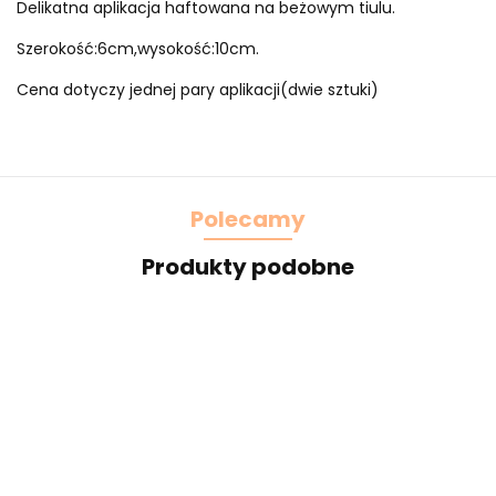
Delikatna aplikacja haftowana na beżowym tiulu.
Szerokość:6cm,wysokość:10cm.
Cena dotyczy jednej pary aplikacji(dwie sztuki)
Polecamy
Produkty podobne
Piękna
Żółta
Szeroki
Bł
brązowa
Szeroka
taśma
miękki
apl
koronka
elastyczna
ozdobna