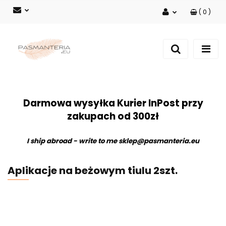
(
0
)
Zaloguj się
Zarejestruj się
Dodaj zgłoszenie
Darmowa wysyłka Kurier InPost przy
zakupach od 300zł
I ship abroad - write to me
sklep@pasmanteria.eu
Aplikacje na beżowym tiulu 2szt.