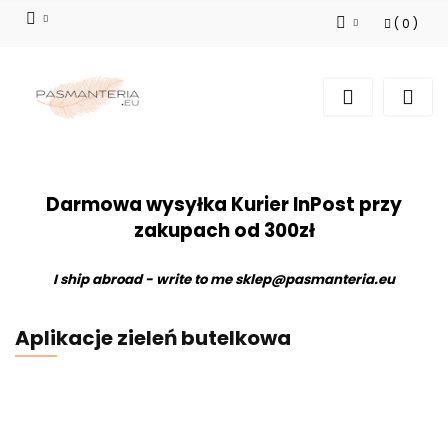
(
0
)
Zaloguj się
Zarejestruj się
Dodaj zgłoszenie
Darmowa wysyłka Kurier InPost przy
zakupach od 300zł
I ship abroad - write to me
sklep@pasmanteria.eu
Aplikacje zieleń butelkowa