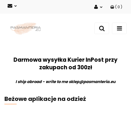
(
0
)
Zaloguj się
Zarejestruj się
Dodaj zgłoszenie
Darmowa wysyłka Kurier InPost przy
zakupach od 300zł
I ship abroad - write to me
sklep@pasmanteria.eu
Beżowe aplikacje na odzież