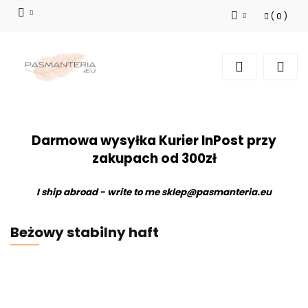
(
0
)
Zaloguj się
Zarejestruj się
Dodaj zgłoszenie
Darmowa wysyłka Kurier InPost przy
zakupach od 300zł
I ship abroad - write to me
sklep@pasmanteria.eu
Beżowy stabilny haft