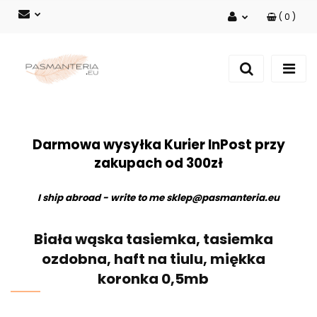
(
0
)
Zaloguj się
Zarejestruj się
Dodaj zgłoszenie
Darmowa wysyłka Kurier InPost przy
zakupach od 300zł
I ship abroad - write to me
sklep@pasmanteria.eu
Biała wąska tasiemka, tasiemka
ozdobna, haft na tiulu, miękka
koronka 0,5mb