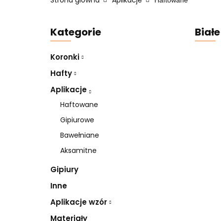
Strona główna
Aplikacje
Haftowane
Kategorie
Białe
Koronki
Hafty
Aplikacje
Haftowane
Gipiurowe
Bawełniane
Aksamitne
Gipiury
Inne
Aplikacje wzór
Materiały