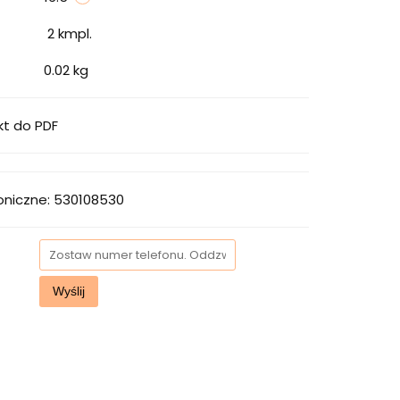
2
kmpl.
0.02 kg
kt do PDF
oniczne: 530108530
Wyślij