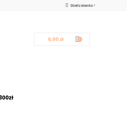
Strefa klienta
Nowości
Zaloguj się
Zarejestruj się
Dodaj zgłoszenie
0,00 zł
0
log
Kontakt
❤
300zł