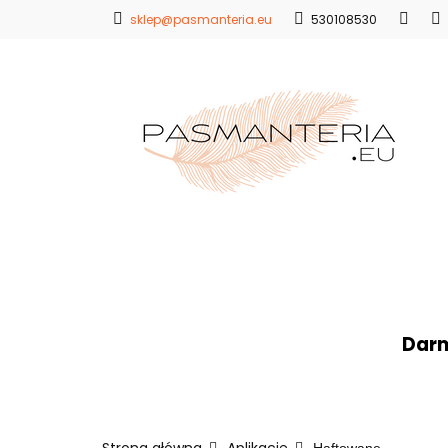
sklep@pasmanteria.eu
530108530
Strona Główna
Promocje
Blo
Strona Główna
Koronki
Hafty
Ap
Darm