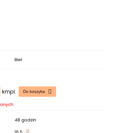
Biel
kmpl.
Do koszyka
ionych
48 godzin
16.5