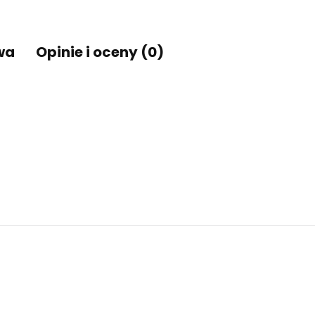
wa
Opinie i oceny (0)