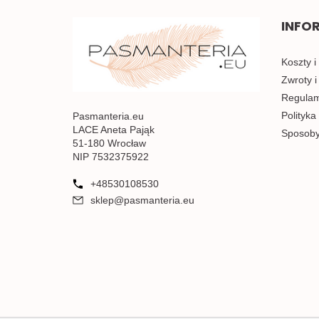
INFO
Koszty i
Zwroty i
Regulami
Polityka
Pasmanteria.eu
LACE Aneta Pająk
Sposoby
51-180 Wrocław
NIP 7532375922
+48530108530
sklep@pasmanteria.eu