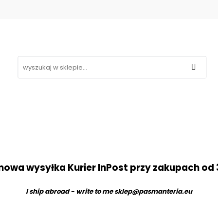
Koronki
Hafty
Aplikacje
Gipiury
Inne
g
Kontakt
❤
likacje
Gipiury
Inne
Nowości
Promocje
B
owa wysyłka Kurier InPost przy zakupach od 
I ship abroad - write to me
sklep@pasmanteria.eu