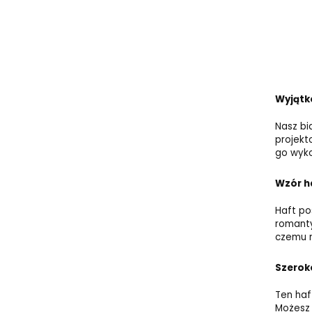
Wyjątko
Nasz bi
projekt
go wyko
Wzór h
Haft po
romanty
czemu m
Szerok
Ten haf
Możesz 