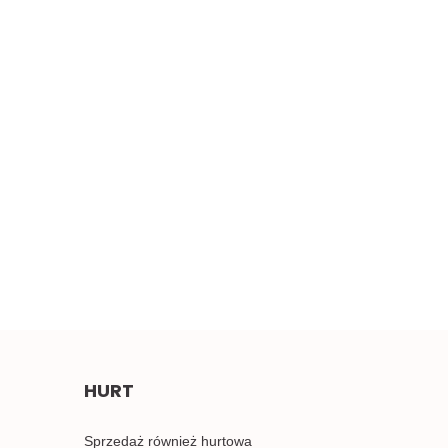
Szeroki miękki
erwony haft 0,5mb
Błękitne aplikacje,
4.50
pastelowe naszywki 1para
2.00
HURT
Sprzedaż również hurtowa