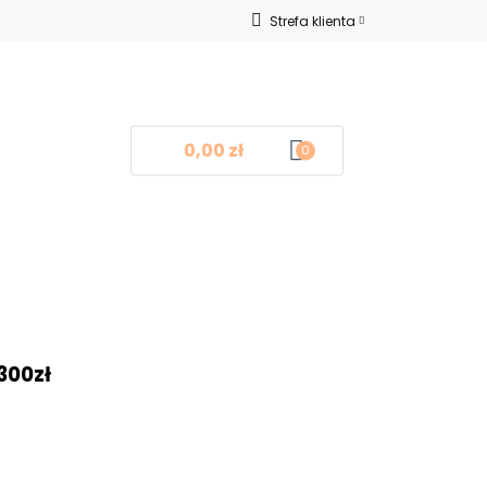
Strefa klienta
Nowości
Zaloguj się
Zarejestruj się
Dodaj zgłoszenie
0,00 zł
0
log
Kontakt
❤
300zł