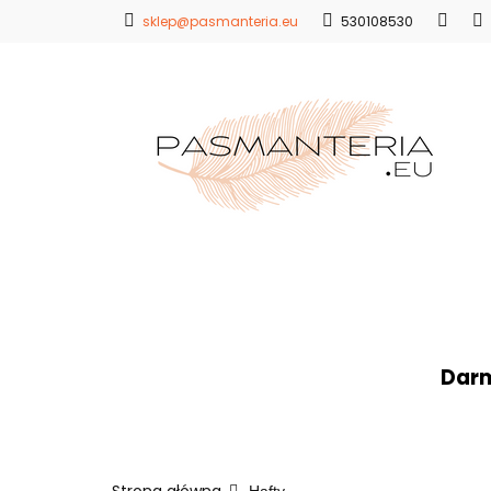
sklep@pasmanteria.eu
530108530
Strona Główna
Promocje
Blo
Strona Główna
Koronki
Hafty
Ap
Darm