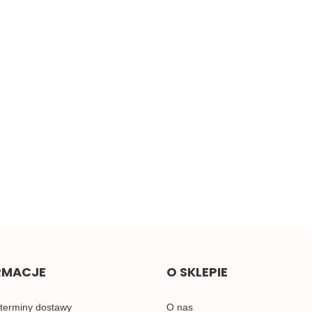
cz
Żółta taśma ozdobna z
Małe pomarańczowe
oczkami, sztywna 1mb
kokardki do naszycia 1szt.
2.00
0.58
RMACJE
O SKLEPIE
 terminy dostawy
O nas