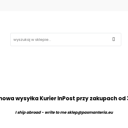
Koronki
Hafty
Aplikacje
Gipiury
Inne
g
Kontakt
❤
likacje
Gipiury
Inne
Nowości
Promocje
B
owa wysyłka Kurier InPost przy zakupach od 
I ship abroad - write to me
sklep@pasmanteria.eu