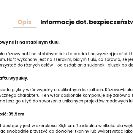
Opis
Informacje dot. bezpieczeńst
wy haft na stabilnym tiulu.
ało różowy haft na stabilnym tiulu to produkt najwyższej jakości, 
om. Haft wykonany jest na szerokim, białym tiulu, co sprawia, że j
rzystać do różnych celów - od ozdabiania sukienek i bluzek po d
aftu wypukły.
siada piękny wzór wypukły o delikatnych kształtach. Różowo-biała
cznego charakteru. Ten wzór doskonale komponuje się zarówno z ja
ożesz go użyć do stworzenia unikalnych projektów modowych l
ość: 35,5cm.
t dostępny jest w szerokości 35,5 cm. To idealna wielkość dla więk
go swobodnie przyszyć do dowolnej tkaniny lub wykorzystać jako 