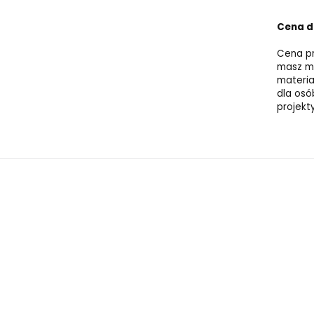
Cena d
Cena pr
masz mo
materia
dla osó
projekt