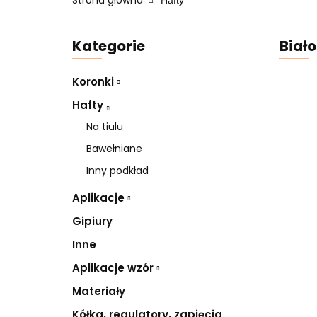
Strona główna
Hafty
Kategorie
Biało
Koronki
Hafty
Na tiulu
Bawełniane
Inny podkład
Aplikacje
Gipiury
Inne
Aplikacje wzór
Materiały
Kółka, regulatory, zapięcia