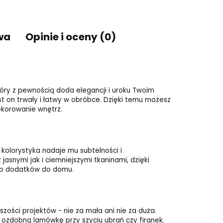
wa
Opinie i oceny (0)
który z pewnością doda elegancji i uroku Twoim
est on trwały i łatwy w obróbce. Dzięki temu możesz
ekorowanie wnętrz.
 kolorystyka nadaje mu subtelności i
snymi jak i ciemniejszymi tkaninami, dzięki
ub dodatków do domu.
szości projektów - nie za mała ani nie za duża.
ozdobną lamówkę przy szyciu ubrań czy firanek.