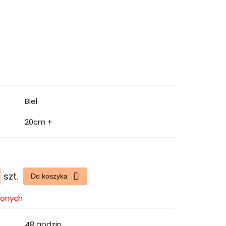
Biel
20cm +
szt.
Do koszyka
ionych
48 godzin