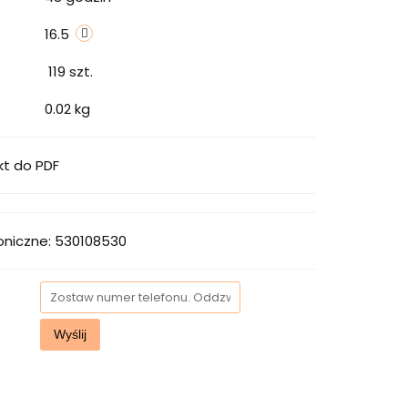
16.5
119
szt.
0.02 kg
kt do PDF
oniczne: 530108530
Wyślij