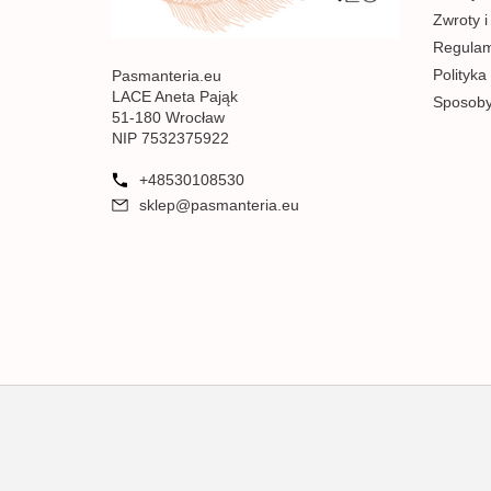
Zwroty i
Regulami
Polityka
Pasmanteria.eu
LACE Aneta Pająk
Sposoby
51-180 Wrocław
NIP 7532375922
+48530108530
sklep@pasmanteria.eu