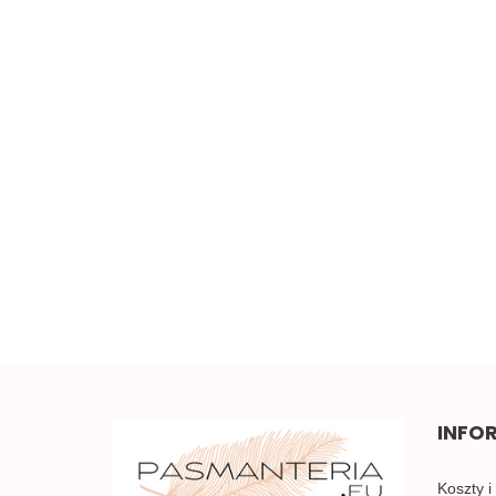
Szeroka elastyczna
koronka 0,5mb
Piękna brązowa koronka
w kwiaty 0,5mb
5.00
3.50
INFO
Koszty i