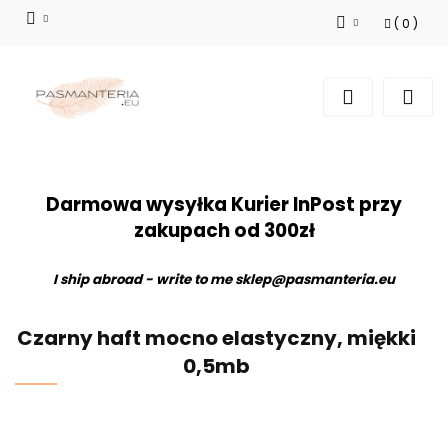
(
0
)
Zaloguj się
Zarejestruj się
Dodaj zgłoszenie
Darmowa wysyłka Kurier InPost przy
zakupach od 300zł
I ship abroad - write to me
sklep@pasmanteria.eu
Czarny haft mocno elastyczny, miękki
0,5mb