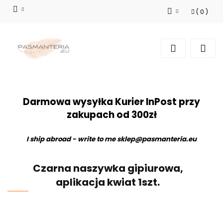
(
0
)
Zaloguj się
Zarejestruj się
Dodaj zgłoszenie
Darmowa wysyłka Kurier InPost przy
zakupach od 300zł
I ship abroad - write to me
sklep@pasmanteria.eu
Czarna naszywka gipiurowa,
aplikacja kwiat 1szt.