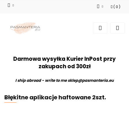
(
0
)
Zaloguj się
Zarejestruj się
Dodaj zgłoszenie
Darmowa wysyłka Kurier InPost przy
zakupach od 300zł
I ship abroad - write to me
sklep@pasmanteria.eu
Błękitne aplikacje haftowane 2szt.