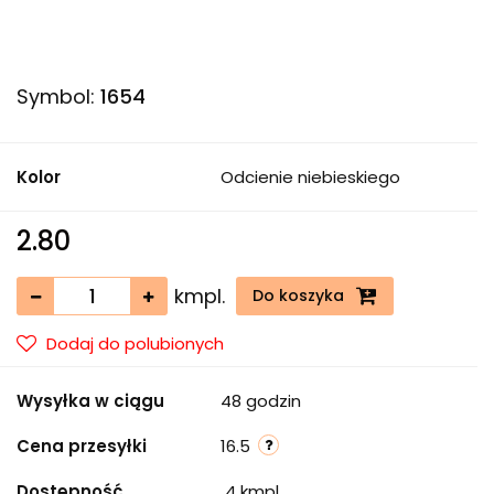
Symbol:
1654
Kolor
Odcienie niebieskiego
2.80
kmpl.
Do koszyka
Dodaj do polubionych
Wysyłka w ciągu
48 godzin
Cena przesyłki
16.5
Dostępność
4
kmpl.