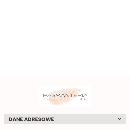
Piękna
Żółta
Szeroki
Bł
brązowa
Szeroka
taśma
miękki
apl
koronka
elastyczna
ozdobna
czerwony
3.50
2.00
4.50
pas
w kwiaty
koronka
z
Małe
haft
2
5.00
na
0,5mb
0,5mb
oczkami,
pomarańczowe
0,5mb
1
sztywna
kokardki do
0.58
1mb
naszycia 1szt.
DANE ADRESOWE