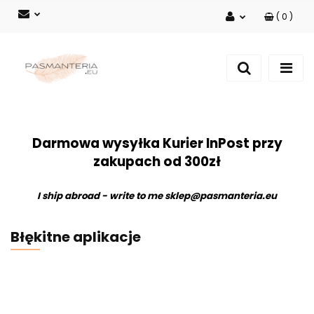
(
0
)
Zaloguj się
Zarejestruj się
Dodaj zgłoszenie
Darmowa wysyłka Kurier InPost przy
zakupach od 300zł
I ship abroad - write to me
sklep@pasmanteria.eu
Błękitne aplikacje