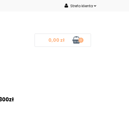
Strefa klienta
Inne
Zaloguj się
Zarejestruj się
Dodaj zgłoszenie
0,00 zł
0
mocje
Blog
Kontakt
❤
300zł