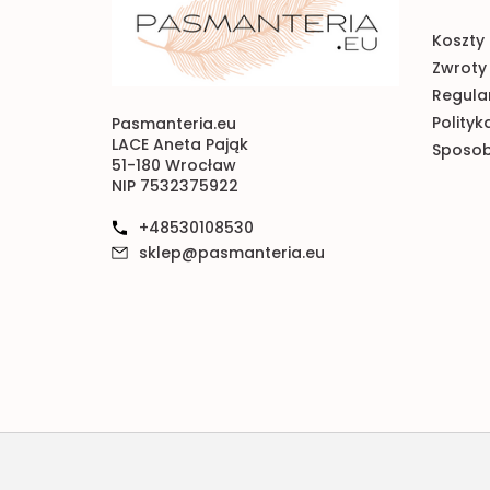
Koszty 
Zwroty 
Regulam
Polityk
Pasmanteria.eu
LACE Aneta Pająk
Sposob
51-180 Wrocław
NIP 7532375922
+48530108530
sklep@pasmanteria.eu