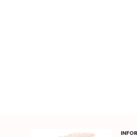
Szeroka elastyczna
koronka 0,5mb
Piękna brązowa koronka
w kwiaty 0,5mb
5.00
3.50
INFO