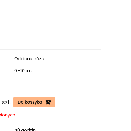
Odcienie różu
0 -10cm
szt.
Do koszyka
bionych
48 godzin