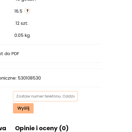
16.5
12
szt.
0.05 kg
kt do PDF
oniczne: 530108530
Wyślij
wa
Opinie i oceny (0)