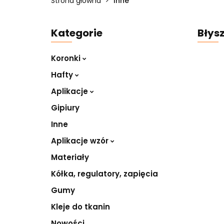
Strona główna
Inne
Kategorie
Błys
Koronki
Hafty
Aplikacje
Gipiury
Inne
Aplikacje wzór
Materiały
Kółka, regulatory, zapięcia
Gumy
Kleje do tkanin
Nowości