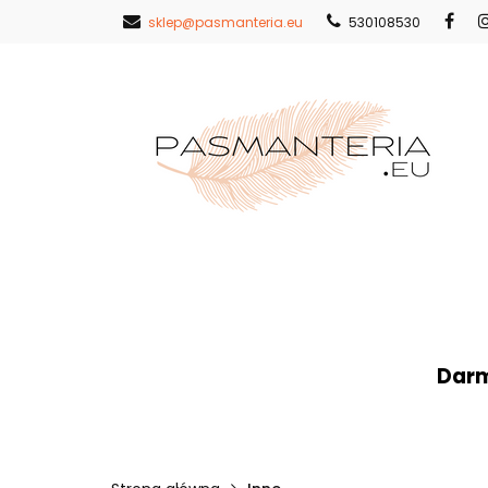
sklep@pasmanteria.eu
530108530
Strona Główna
Nowości
Pr
Strona Główna
Koronki
Hafty
Darm