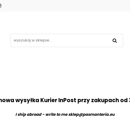
Koronki
Hafty
Aplikacje
Gipiury
omocje
Blog
Kontakt
❤
Aplikacje
Gipiury
Inne
Nowości
Pro
owa wysyłka Kurier InPost przy zakupach od 
I ship abroad - write to me
sklep@pasmanteria.eu