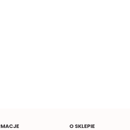
cz
Żółta taśma ozdobna z
Małe pomarańczowe
oczkami, sztywna 1mb
kokardki do naszycia 1szt.
2.00
0.58
RMACJE
O SKLEPIE