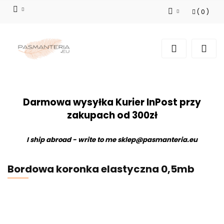
(
0
)
Zaloguj się
Zarejestruj się
Dodaj zgłoszenie
Darmowa wysyłka Kurier InPost przy
zakupach od 300zł
I ship abroad - write to me
sklep@pasmanteria.eu
Bordowa koronka elastyczna 0,5mb