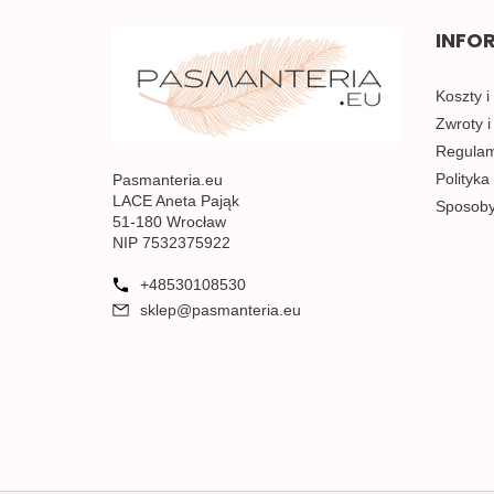
INFO
Koszty i
Zwroty i
Regulami
Polityka
Pasmanteria.eu
LACE Aneta Pająk
Sposoby
51-180 Wrocław
NIP 7532375922
+48530108530
sklep@pasmanteria.eu