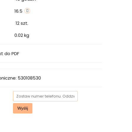
16.5
12
szt.
0.02 kg
kt do PDF
oniczne: 530108530
Wyślij