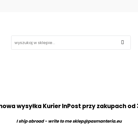
Koronki
Hafty
Aplikacje
Gipiury
Inne
g
Kontakt
❤
likacje
Gipiury
Inne
Nowości
Promocje
B
owa wysyłka Kurier InPost przy zakupach od 
I ship abroad - write to me
sklep@pasmanteria.eu