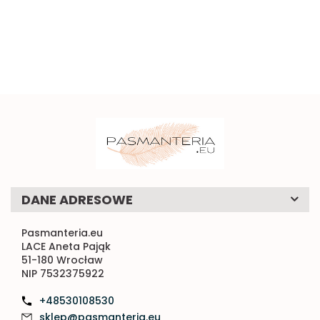
1
sztywna
kokardki do
0.58
1mb
naszycia 1szt.
DANE ADRESOWE
Pasmanteria.eu
LACE Aneta Pająk
51-180 Wrocław
NIP 7532375922
+48530108530
sklep@pasmanteria.eu