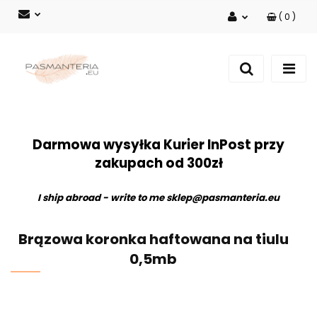
(
0
)
Zaloguj się
Zarejestruj się
Dodaj zgłoszenie
Darmowa wysyłka Kurier InPost przy
zakupach od 300zł
I ship abroad - write to me
sklep@pasmanteria.eu
Brązowa koronka haftowana na tiulu
0,5mb