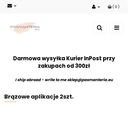
(
0
)
Zaloguj się
Zarejestruj się
Dodaj zgłoszenie
Darmowa wysyłka Kurier InPost przy
zakupach od 300zł
I ship abroad - write to me
sklep@pasmanteria.eu
Brązowe aplikacje 2szt.