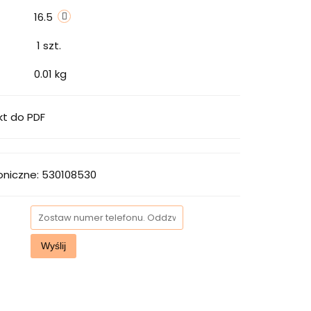
16.5
1
szt.
0.01 kg
kt do PDF
oniczne: 530108530
Wyślij