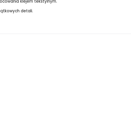
mocowania klejem tekstylnym.
jątkowych detali.
Szeroki miękki