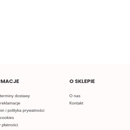
cz
Żółta taśma ozdobna z
Małe pomarańczowe
oczkami, sztywna 1mb
kokardki do naszycia 1szt.
2.00
0.58
RMACJE
O SKLEPIE
 terminy dostawy
O nas
 reklamacje
Kontakt
n i polityka prywatności
 cookies
 płatności