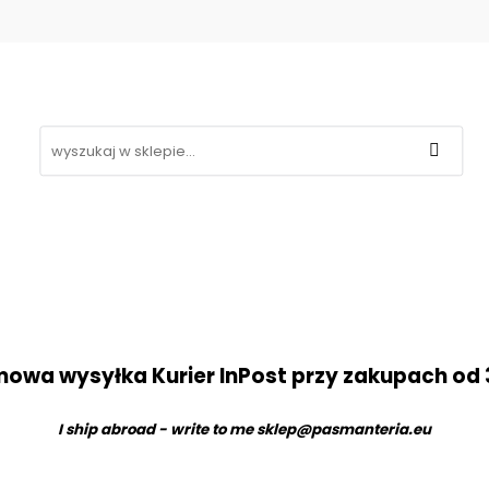
Koronki
Hafty
Aplikacje
Gipiury
Inne
g
Kontakt
❤
likacje
Gipiury
Inne
Nowości
Promocje
B
owa wysyłka Kurier InPost przy zakupach od 
I ship abroad - write to me
sklep@pasmanteria.eu