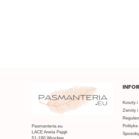
koronka 0,5mb
Piękna brązowa koronka
w kwiaty 0,5mb
5.00
3.50
INFO
Koszty i
Zwroty i
Regulami
Polityka
Pasmanteria.eu
LACE Aneta Pająk
Sposoby
51-180 Wrocław