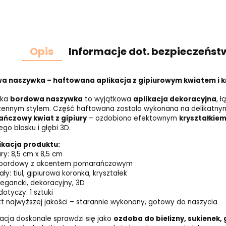
Opis
Informacje dot. bezpieczeńst
 naszywka – haftowana aplikacja z gipiurowym kwiatem i kry
cka
bordowa naszywka
to wyjątkowa
aplikacja dekoracyjna
, 
zennym stylem. Część haftowana została wykonana na delikatn
ńczowy kwiat z gipiury
– ozdobiono efektownym
kryształkiem
go blasku i głębi 3D.
ikacja produktu:
ry: 8,5 cm x 8,5 cm
r: bordowy z akcentem pomarańczowym
ały: tiul, gipiurowa koronka, kryształek
elegancki, dekoracyjny, 3D
otyczy: 1 sztuki
kt najwyższej jakości – starannie wykonany, gotowy do naszycia
kacja doskonale sprawdzi się jako
ozdoba do bielizny, sukienek,