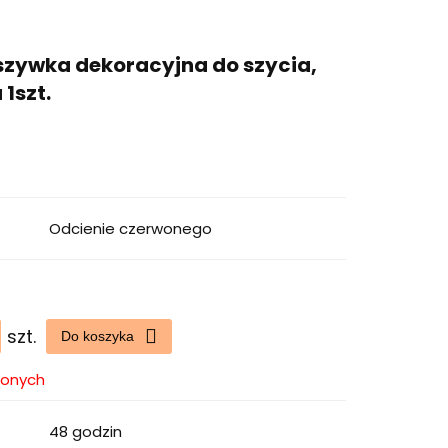
aszywka dekoracyjna do szycia,
 1szt.
Odcienie czerwonego
szt.
Do koszyka
ionych
48 godzin