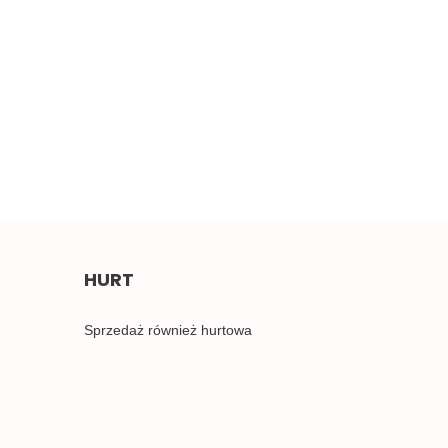
erwony haft 0,5mb
Błękitne aplikacje,
4.50
pastelowe naszywki 1para
2.00
HURT
Sprzedaż również hurtowa