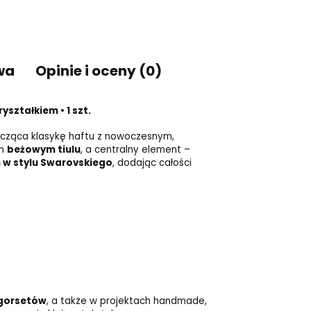
wa
Opinie i oceny (0)
ształkiem • 1 szt.
łącząca klasykę haftu z nowoczesnym,
ym
beżowym tiulu
, a centralny element –
 w stylu Swarovskiego
, dodając całości
 gorsetów
, a także w projektach handmade,