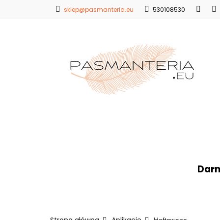
sklep@pasmanteria.eu
530108530
Strona Główna
Promocje
Blo
Strona Główna
Koronki
Hafty
Ap
Darm