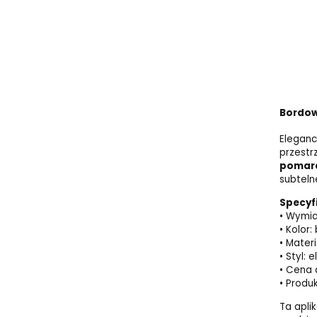
Bordowa
Elegan
przestr
pomara
subtelne
Specyf
• Wymia
• Kolo
• Materi
• Styl: 
• Cena d
• Produ
Ta apli