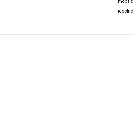
modzie 
Idealna
Szeroka elastyczna