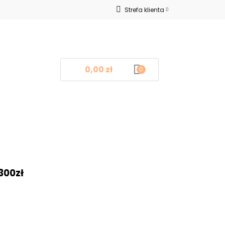
Strefa klienta
Nowości
Zaloguj się
Zarejestruj się
Dodaj zgłoszenie
0,00 zł
0
log
Kontakt
❤
300zł