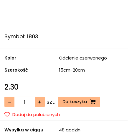
Symbol:
1803
Kolor
Odcienie czerwonego
Szerokość
15cm-20cm
2.30
szt.
Do koszyka
Dodaj do polubionych
Wysyłka w ciągu
48 godzin