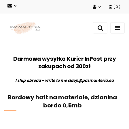
(
0
)
Zaloguj się
Zarejestruj się
Dodaj zgłoszenie
Darmowa wysyłka Kurier InPost przy
zakupach od 300zł
I ship abroad - write to me
sklep@pasmanteria.eu
Bordowy haft na materiale, dzianina
bordo 0,5mb