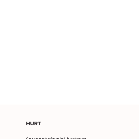
Szeroki miękki
erwony haft 0,5mb
Błękitne aplikacje,
4.50
pastelowe naszywki 1para
2.00
HURT
Sprzedaż również hurtowa