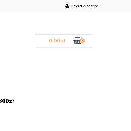
Strefa klienta
Inne
Zaloguj się
Zarejestruj się
Dodaj zgłoszenie
0,00 zł
0
mocje
Blog
Kontakt
❤
300zł