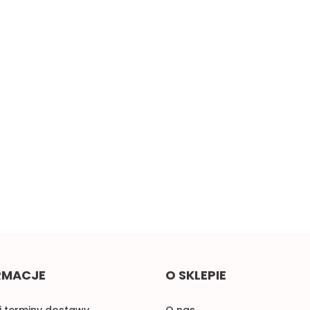
cz
Żółta taśma ozdobna z
Małe pomarańczowe
oczkami, sztywna 1mb
kokardki do naszycia 1szt.
2.00
0.58
RMACJE
O SKLEPIE
i terminy dostawy
O nas