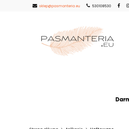
sklep@pasmanteria.eu
530108530
Strona Główna
Nowości
Pr
Strona Główna
Koronki
Hafty
Darm