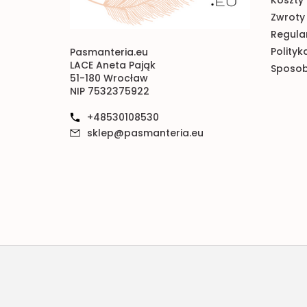
Zwroty 
Regulam
Polityk
Pasmanteria.eu
LACE Aneta Pająk
Sposob
51-180 Wrocław
NIP 7532375922
+48530108530
sklep@pasmanteria.eu