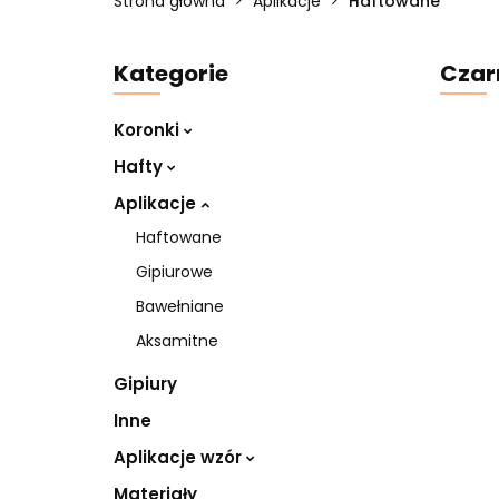
Strona główna
Aplikacje
Haftowane
Kategorie
Czar
Koronki
Hafty
Aplikacje
Haftowane
Gipiurowe
Bawełniane
Aksamitne
Gipiury
Inne
Aplikacje wzór
Materiały