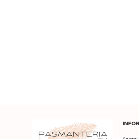
Szeroka elastyczna
koronka 0,5mb
Piękna brązowa koronka
w kwiaty 0,5mb
5.00
3.50
INFO
Koszty 