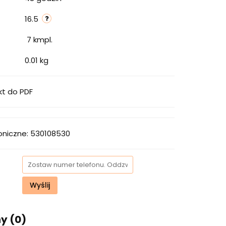
16.5
7
kmpl.
0.01 kg
kt do PDF
oniczne: 530108530
Wyślij
ny (0)