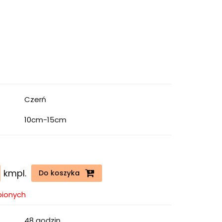
Czerń
10cm-15cm
kmpl.
Do koszyka
bionych
48 godzin