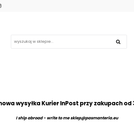
Koronki
Hafty
Aplikacje
Gipiury
omocje
Blog
Kontakt
❤
Aplikacje
Gipiury
Inne
Nowości
Pro
owa wysyłka Kurier InPost przy zakupach od 
I ship abroad - write to me
sklep@pasmanteria.eu