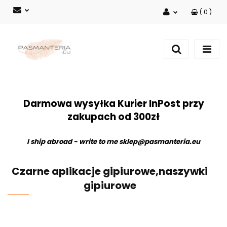
(
0
)
Zaloguj się
Zarejestruj się
Dodaj zgłoszenie
Darmowa wysyłka Kurier InPost przy
zakupach od 300zł
I ship abroad - write to me
sklep@pasmanteria.eu
Czarne aplikacje gipiurowe,naszywki
gipiurowe