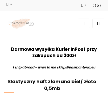
(
0
)
Zaloguj się
Zarejestruj się
Dodaj zgłoszenie
Darmowa wysyłka Kurier InPost przy
zakupach od 300zł
I ship abroad - write to me
sklep@pasmanteria.eu
Elastyczny haft złamana biel/ złoto
0,5mb