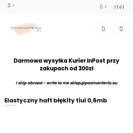
(
0
)
Zaloguj się
Zarejestruj się
Dodaj zgłoszenie
Darmowa wysyłka Kurier InPost przy
zakupach od 300zł
I ship abroad - write to me
sklep@pasmanteria.eu
Elastyczny haft błękity tiul 0,6mb