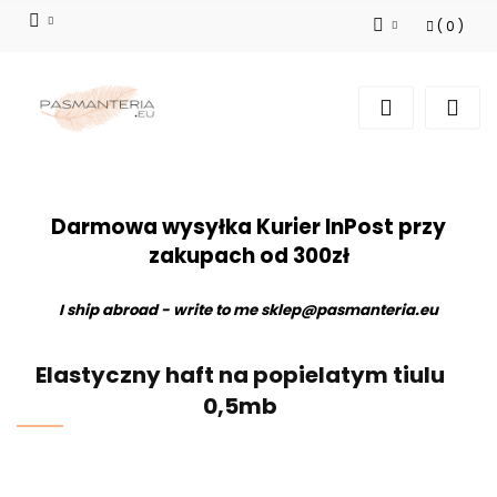
(
0
)
Zaloguj się
Zarejestruj się
Dodaj zgłoszenie
Darmowa wysyłka Kurier InPost przy
zakupach od 300zł
I ship abroad - write to me
sklep@pasmanteria.eu
Elastyczny haft na popielatym tiulu
0,5mb