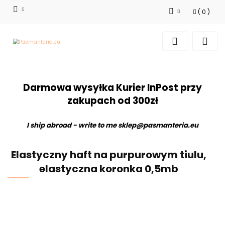
(
0
)
Zaloguj się
Zarejestruj się
Dodaj zgłoszenie
Darmowa wysyłka Kurier InPost przy
zakupach od 300zł
I ship abroad - write to me
sklep@pasmanteria.eu
Elastyczny haft na purpurowym tiulu,
elastyczna koronka 0,5mb