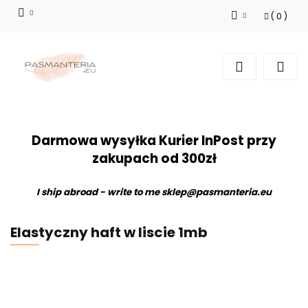
(
0
)
Zaloguj się
Zarejestruj się
Dodaj zgłoszenie
Darmowa wysyłka Kurier InPost przy
zakupach od 300zł
I ship abroad - write to me
sklep@pasmanteria.eu
Elastyczny haft w liscie 1mb