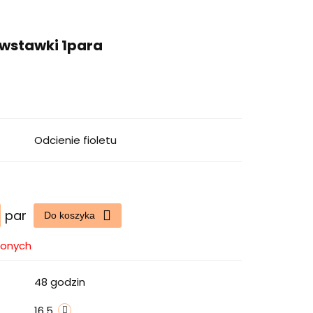
e wstawki 1para
Odcienie fioletu
par
Do koszyka
ionych
48 godzin
16.5