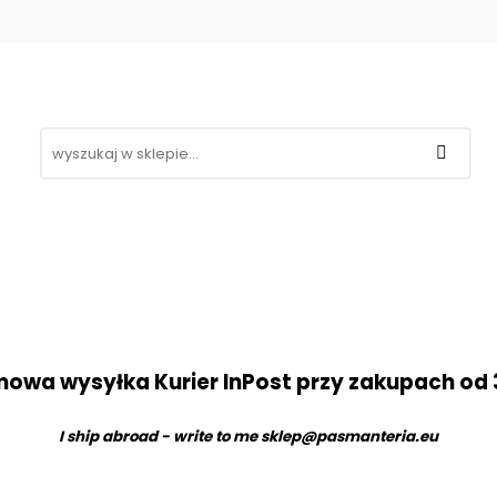
Koronki
Hafty
Aplikacje
Gipiury
Inne
g
Kontakt
❤
likacje
Gipiury
Inne
Nowości
Promocje
B
owa wysyłka Kurier InPost przy zakupach od 
I ship abroad - write to me
sklep@pasmanteria.eu