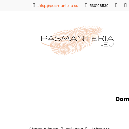
sklep@pasmanteria.eu
530108530
Strona Główna
Promocje
Blo
Strona Główna
Koronki
Hafty
Ap
Darm