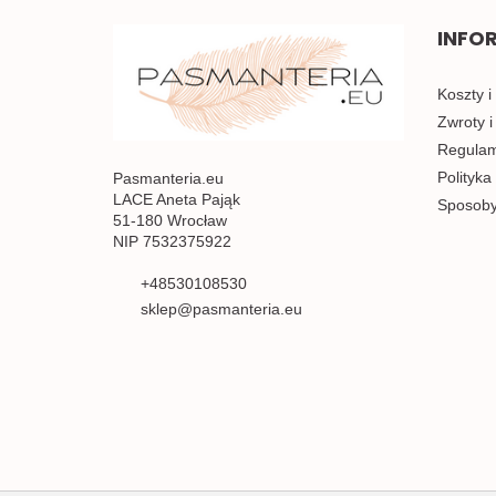
INFO
Koszty i
Zwroty i
Regulami
Polityka
Pasmanteria.eu
LACE Aneta Pająk
Sposoby
51-180 Wrocław
NIP 7532375922
+48530108530
sklep@pasmanteria.eu