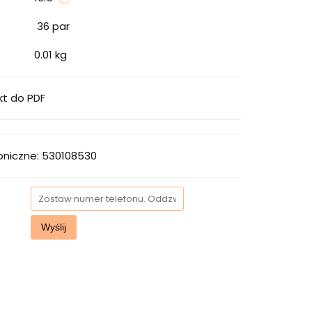
36
par
0.01 kg
kt do PDF
oniczne: 530108530
Wyślij