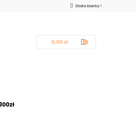
Strefa klienta
Nowości
Zaloguj się
Zarejestruj się
Dodaj zgłoszenie
0,00 zł
0
log
Kontakt
❤
300zł