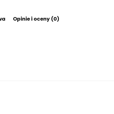
wa
Opinie i oceny (0)