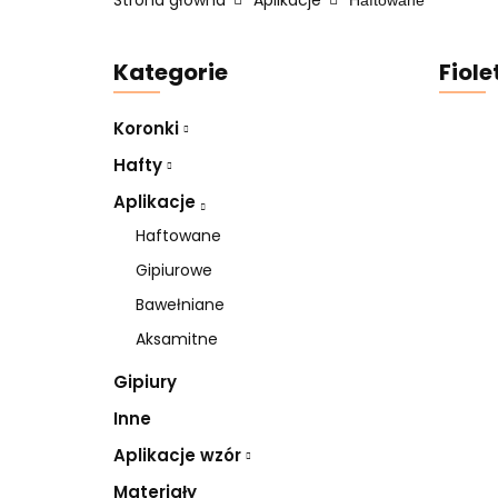
Strona główna
Aplikacje
Haftowane
Kategorie
Fiole
Koronki
Hafty
Aplikacje
Haftowane
Gipiurowe
Bawełniane
Aksamitne
Gipiury
Inne
Aplikacje wzór
Materiały