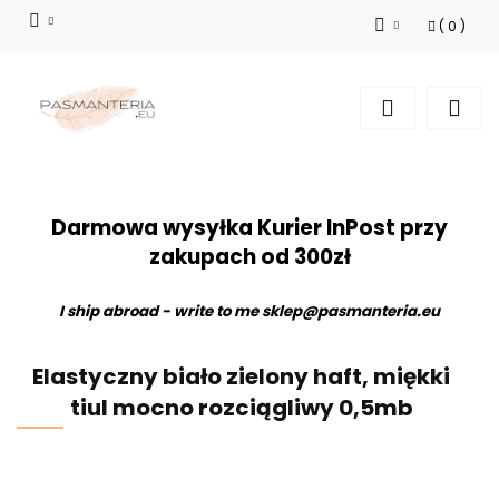
(
0
)
Zaloguj się
Zarejestruj się
Dodaj zgłoszenie
Darmowa wysyłka Kurier InPost przy
zakupach od 300zł
I ship abroad - write to me
sklep@pasmanteria.eu
Elastyczny biało zielony haft, miękki
tiul mocno rozciągliwy 0,5mb