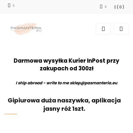
(
0
)
Zaloguj się
Zarejestruj się
Dodaj zgłoszenie
Darmowa wysyłka Kurier InPost przy
zakupach od 300zł
I ship abroad - write to me
sklep@pasmanteria.eu
Gipiurowa duża naszywka, aplikacja
jasny róż 1szt.