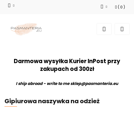
(
0
)
Zaloguj się
Zarejestruj się
Dodaj zgłoszenie
Darmowa wysyłka Kurier InPost przy
zakupach od 300zł
I ship abroad - write to me
sklep@pasmanteria.eu
Gipiurowa naszywka na odzież