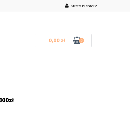
Strefa klienta
Inne
Zaloguj się
Zarejestruj się
Dodaj zgłoszenie
0,00 zł
0
mocje
Blog
Kontakt
❤
300zł