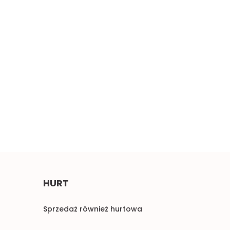
Szeroki miękki
erwony haft 0,5mb
Błękitne aplikacje,
4.50
pastelowe naszywki 1para
2.00
HURT
Sprzedaż również hurtowa