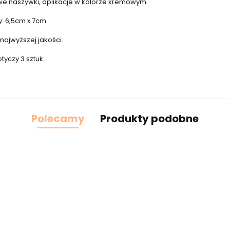
we naszywki, aplikacje w kolorze kremowym.
: 6,5cm x 7cm
najwyższej jakości.
yczy 3 sztuk.
Polecamy
Produkty podobne