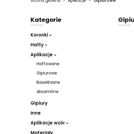
Strona główna
Aplikacje
Gipiurowe
Kategorie
Gipi
Koronki
Hafty
Aplikacje
Haftowane
Gipiurowe
Bawełniane
Aksamitne
Gipiury
Inne
Aplikacje wzór
Materiały