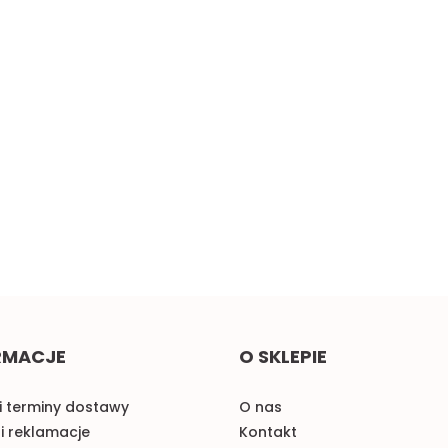
cz
Żółta taśma ozdobna z
Małe pomarańczowe
oczkami, sztywna 1mb
kokardki do naszycia 1szt.
2.00
0.58
RMACJE
O SKLEPIE
i terminy dostawy
O nas
i reklamacje
Kontakt