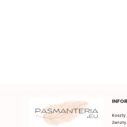
Szeroka elastyczna
koronka 0,5mb
Piękna brązowa koronka
w kwiaty 0,5mb
5.00
3.50
INFO
Koszty 
Zwroty 