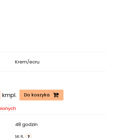
Krem/ecru
kmpl.
Do koszyka
bionych
48 godzin
16.5