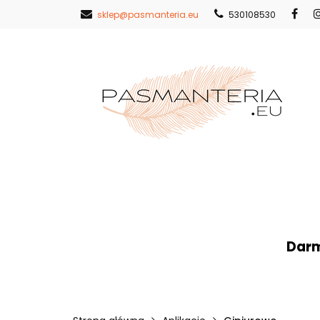
sklep@pasmanteria.eu
530108530
Strona Główna
Nowości
Pr
Strona Główna
Koronki
Hafty
Darm