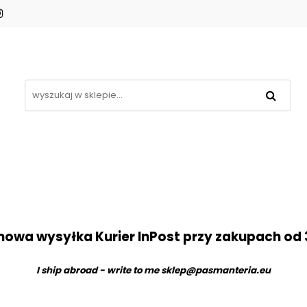
Koronki
Hafty
Aplikacje
Gipiury
omocje
Blog
Kontakt
❤
Aplikacje
Gipiury
Inne
Nowości
Pro
owa wysyłka Kurier InPost przy zakupach od 
I ship abroad - write to me
sklep@pasmanteria.eu