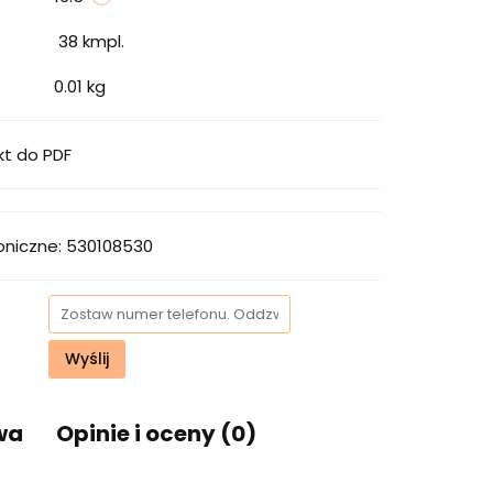
38
kmpl.
0.01 kg
kt do PDF
oniczne: 530108530
Wyślij
wa
Opinie i oceny (0)