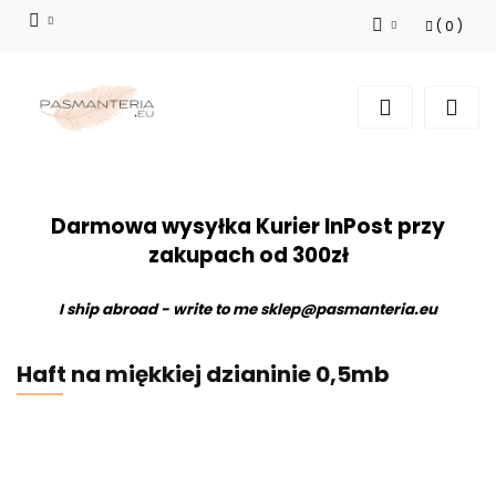
(
0
)
Zaloguj się
Zarejestruj się
Dodaj zgłoszenie
Darmowa wysyłka Kurier InPost przy
zakupach od 300zł
I ship abroad - write to me
sklep@pasmanteria.eu
Haft na miękkiej dzianinie 0,5mb