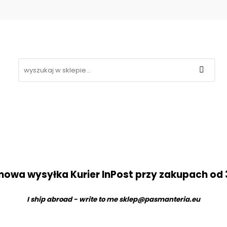
Koronki
Hafty
Aplikacje
Gipiury
Inne
g
Kontakt
❤
likacje
Gipiury
Inne
Nowości
Promocje
B
owa wysyłka Kurier InPost przy zakupach od 
I ship abroad - write to me
sklep@pasmanteria.eu