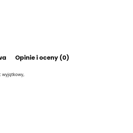
wa
Opinie i oceny (0)
t wyjątkowy,