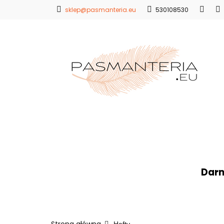
sklep@pasmanteria.eu
530108530
Strona Główna
Promocje
Blo
Strona Główna
Koronki
Hafty
Ap
Darm