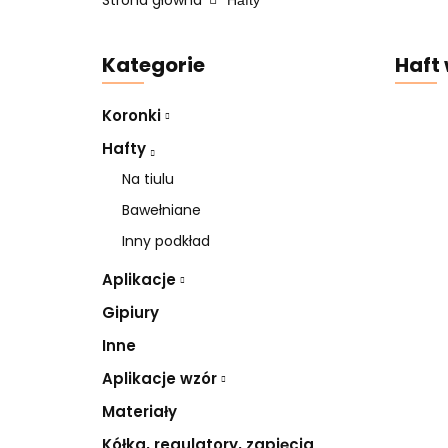
Strona główna
Hafty
Kategorie
Haft
Koronki
Hafty
Na tiulu
Bawełniane
Inny podkład
Aplikacje
Gipiury
Inne
Aplikacje wzór
Materiały
Kółka, regulatory, zapięcia