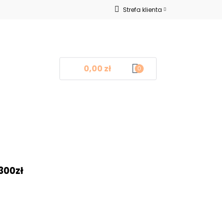
Strefa klienta
Nowości
Zaloguj się
Zarejestruj się
Dodaj zgłoszenie
0,00 zł
0
log
Kontakt
❤
300zł