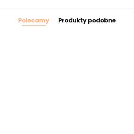
Polecamy
Produkty podobne
cz
Żółta taśma ozdobna z
Małe pomarańczowe
oczkami, sztywna 1mb
kokardki do naszycia 1szt.