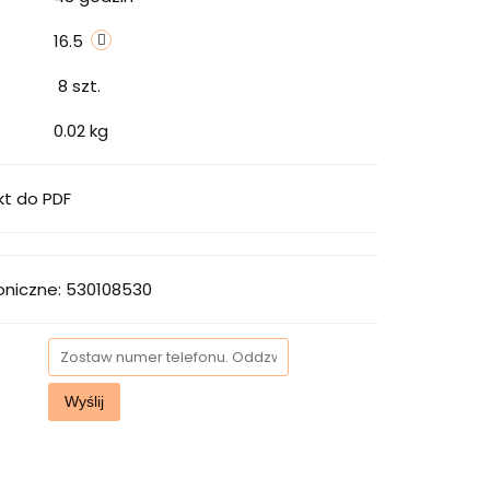
16.5
8
szt.
0.02 kg
kt do PDF
oniczne: 530108530
Wyślij