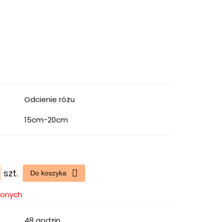
Odcienie różu
15cm-20cm
szt.
Do koszyka
ionych
48 godzin