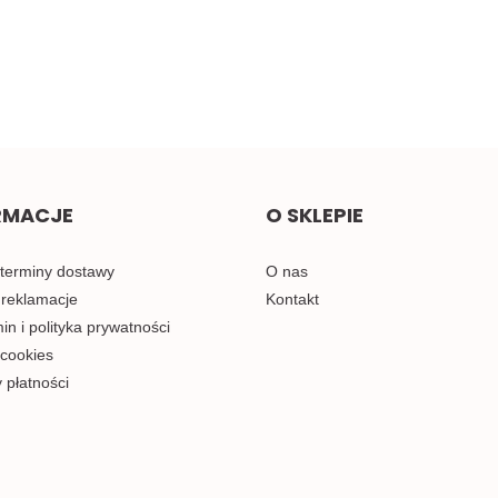
2.00
0.58
RMACJE
O SKLEPIE
 terminy dostawy
O nas
 reklamacje
Kontakt
n i polityka prywatności
 cookies
 płatności