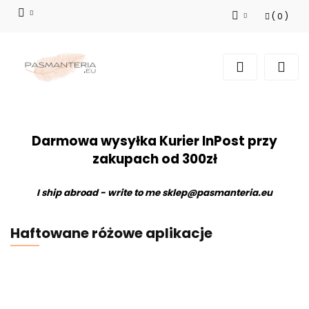
(
0
)
Zaloguj się
Zarejestruj się
Dodaj zgłoszenie
Darmowa wysyłka Kurier InPost przy
zakupach od 300zł
I ship abroad - write to me
sklep@pasmanteria.eu
Haftowane różowe aplikacje