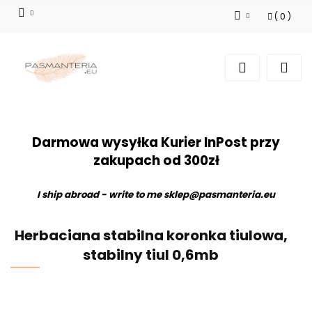
(
0
)
Zaloguj się
Zarejestruj się
Dodaj zgłoszenie
Darmowa wysyłka Kurier InPost przy
zakupach od 300zł
I ship abroad - write to me
sklep@pasmanteria.eu
Herbaciana stabilna koronka tiulowa,
stabilny tiul 0,6mb