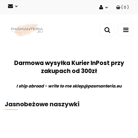
(
0
)
Zaloguj się
Zarejestruj się
Dodaj zgłoszenie
Darmowa wysyłka Kurier InPost przy
zakupach od 300zł
I ship abroad - write to me
sklep@pasmanteria.eu
Jasnobeżowe naszywki