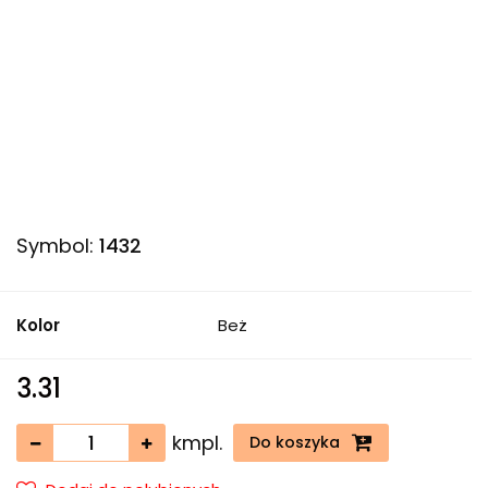
Symbol:
1432
Kolor
Beż
3.31
kmpl.
Do koszyka