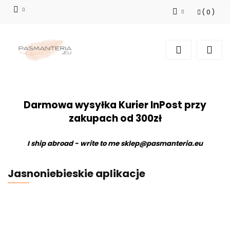
(
0
)
Zaloguj się
Zarejestruj się
Dodaj zgłoszenie
Darmowa wysyłka Kurier InPost przy
zakupach od 300zł
I ship abroad - write to me
sklep@pasmanteria.eu
Jasnoniebieskie aplikacje