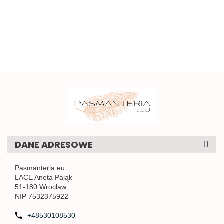
pomarańczowe
0,5mb
1
sztywna
kokardki do
0.58
1mb
naszycia 1szt.
DANE ADRESOWE
Pasmanteria.eu
LACE Aneta Pająk
51-180 Wrocław
NIP 7532375922
+48530108530