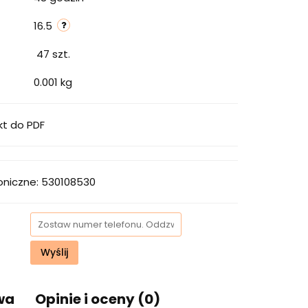
16.5
47
szt.
0.001 kg
kt do PDF
oniczne: 530108530
Wyślij
wa
Opinie i oceny (0)