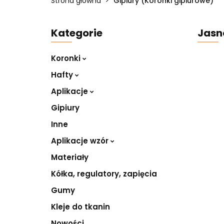
Strona główna
Gipiury (Koronki gipiurowe)
Kategorie
Jasn
Koronki
Hafty
Aplikacje
Gipiury
Inne
Aplikacje wzór
Materiały
Kółka, regulatory, zapięcia
Gumy
Kleje do tkanin
Nowości