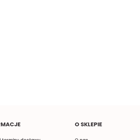
cz
Żółta taśma ozdobna z
Małe pomarańczowe
oczkami, sztywna 1mb
kokardki do naszycia 1szt.
2.00
0.58
RMACJE
O SKLEPIE
i terminy dostawy
O nas