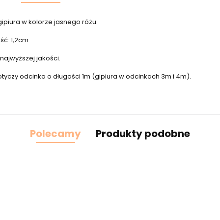
ipiura w kolorze jasnego różu.
ść: 1,2cm.
najwyższej jakości.
tyczy odcinka o długości 1m (gipiura w odcinkach 3m i 4m).
Polecamy
Produkty podobne