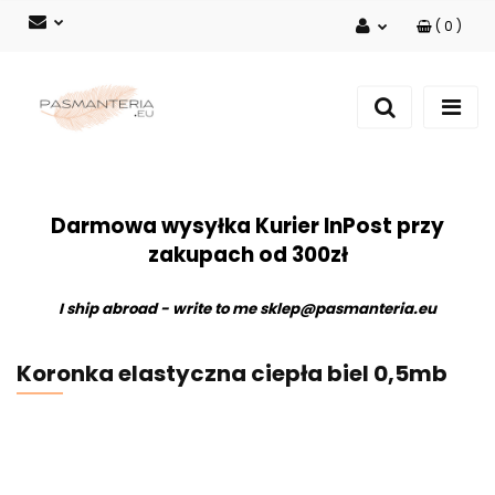
(
0
)
Zaloguj się
Zarejestruj się
Dodaj zgłoszenie
Darmowa wysyłka Kurier InPost przy
zakupach od 300zł
I ship abroad - write to me
sklep@pasmanteria.eu
Koronka elastyczna ciepła biel 0,5mb