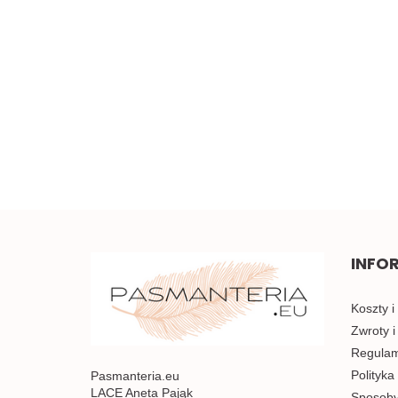
Szeroka elastyczna
koronka 0,5mb
Piękna brązowa koronka
w kwiaty 0,5mb
5.00
3.50
INFO
Koszty i
Zwroty i
Regulami
Polityka
Pasmanteria.eu
LACE Aneta Pająk
Sposoby