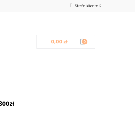
Strefa klienta
Nowości
Zaloguj się
Zarejestruj się
Dodaj zgłoszenie
0,00 zł
0
log
Kontakt
❤
300zł