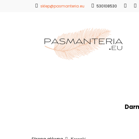
sklep@pasmanteria.eu
530108530
Strona Główna
Promocje
Blo
Strona Główna
Koronki
Hafty
Ap
Darm