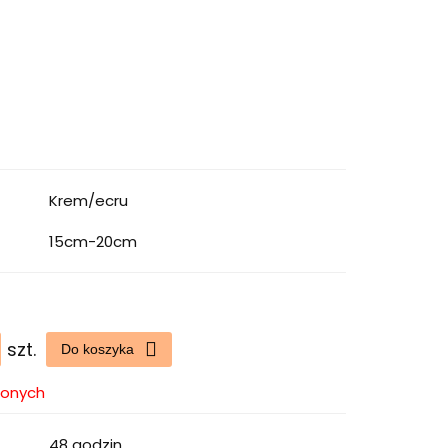
Krem/ecru
15cm-20cm
szt.
Do koszyka
ionych
48 godzin