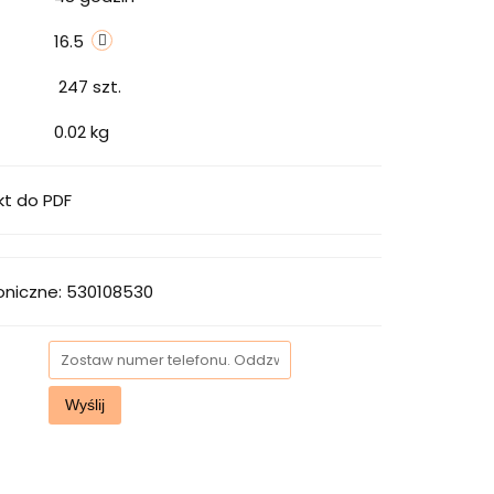
16.5
247
szt.
0.02 kg
kt do PDF
oniczne: 530108530
Wyślij