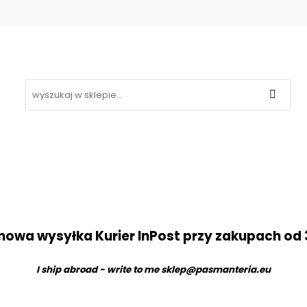
Koronki
Hafty
Aplikacje
Gipiury
Inne
g
Kontakt
❤
likacje
Gipiury
Inne
Nowości
Promocje
B
owa wysyłka Kurier InPost przy zakupach od 
I ship abroad - write to me
sklep@pasmanteria.eu