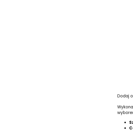
Dodaj o
Wykonan
wyborem
S
C