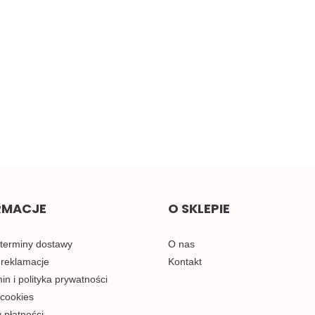
cz
Żółta taśma ozdobna z
Małe pomarańczowe
oczkami, sztywna 1mb
kokardki do naszycia 1szt.
2.00
0.58
RMACJE
O SKLEPIE
 terminy dostawy
O nas
 reklamacje
Kontakt
n i polityka prywatności
 cookies
 płatności