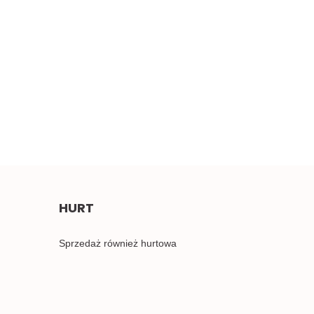
Szeroki miękki
erwony haft 0,5mb
Błękitne aplikacje,
4.50
pastelowe naszywki 1para
2.00
HURT
Sprzedaż również hurtowa