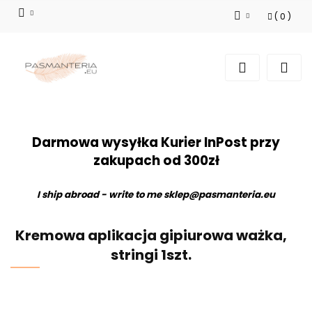
(
0
)
Zaloguj się
Zarejestruj się
Dodaj zgłoszenie
Darmowa wysyłka Kurier InPost przy
zakupach od 300zł
I ship abroad - write to me
sklep@pasmanteria.eu
Kremowa aplikacja gipiurowa ważka,
stringi 1szt.