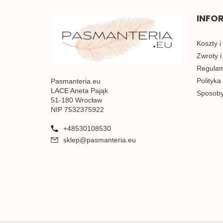
INFO
Koszty i
Zwroty i
Regulami
Polityka
Pasmanteria.eu
LACE Aneta Pająk
Sposoby
51-180 Wrocław
NIP 7532375922
+48530108530
sklep@pasmanteria.eu