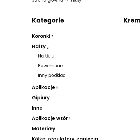
Strona główna
Hafty
Kategorie
Krem
Koronki
Hafty
Na tiulu
Bawełniane
Inny podkład
Aplikacje
Gipiury
Inne
Aplikacje wzór
Materiały
Kółka, regulatory, zapięcia