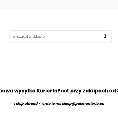
Koronki
Hafty
Aplikacje
Gipiury
Inne
g
Kontakt
❤
likacje
Gipiury
Inne
Nowości
Promocje
B
owa wysyłka Kurier InPost przy zakupach od 
I ship abroad - write to me
sklep@pasmanteria.eu