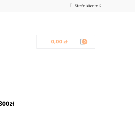
Strefa klienta
Nowości
Zaloguj się
Zarejestruj się
Dodaj zgłoszenie
0,00 zł
0
log
Kontakt
❤
300zł