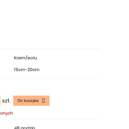
Krem/ecru
15cm-20cm
szt.
Do koszyka
ionych
48 godzin