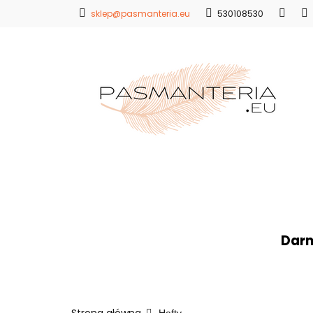
sklep@pasmanteria.eu
530108530
Strona Główna
Promocje
Blo
Strona Główna
Koronki
Hafty
Ap
Darm