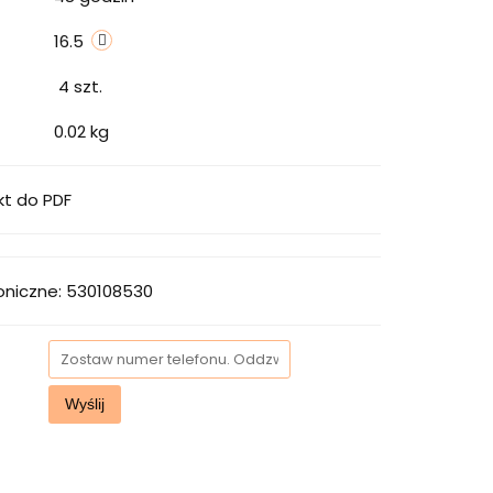
16.5
4
szt.
0.02 kg
kt do PDF
oniczne: 530108530
Wyślij