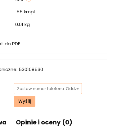
55
kmpl.
0.01 kg
kt do PDF
oniczne: 530108530
Wyślij
wa
Opinie i oceny (0)