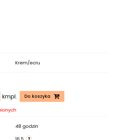
Krem/ecru
kmpl.
Do koszyka
bionych
48 godzin
16.5