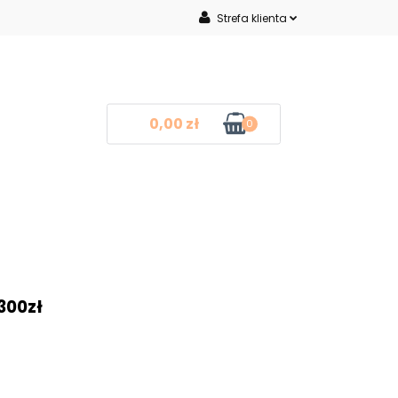
Strefa klienta
Inne
Zaloguj się
Zarejestruj się
Dodaj zgłoszenie
0,00 zł
0
mocje
Blog
Kontakt
❤
300zł