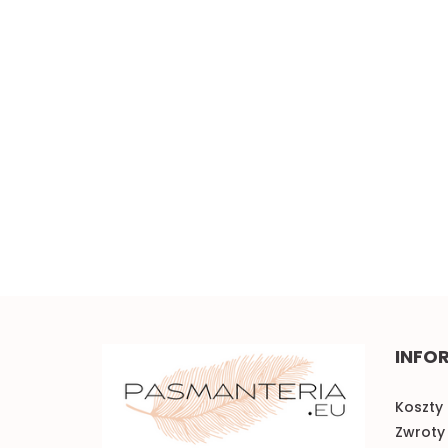
Szeroka elastyczna
koronka 0,5mb
Piękna brązowa koronka
w kwiaty 0,5mb
5.00
3.50
INFO
Koszty 
Zwroty 