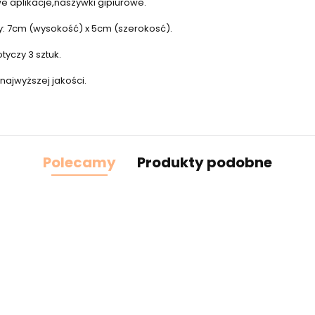
 aplikacje,naszywki gipiurowe.
: 7cm (wysokość) x 5cm (szerokosć).
yczy 3 sztuk.
najwyższej jakości.
Polecamy
Produkty podobne