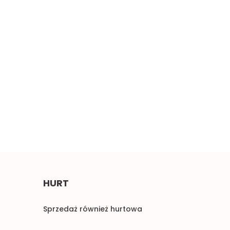
Szeroki miękki
erwony haft 0,5mb
Błękitne aplikacje,
4.50
pastelowe naszywki 1para
2.00
HURT
Sprzedaż również hurtowa