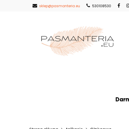
sklep@pasmanteria.eu
530108530
Strona Główna
Nowości
Pr
Strona Główna
Koronki
Hafty
Darm