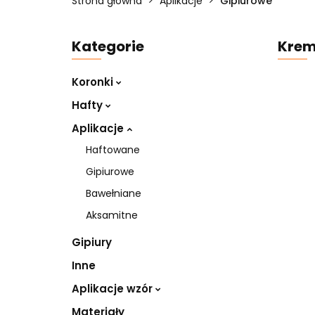
Strona główna
Aplikacje
Gipiurowe
Kategorie
Krem
Koronki
Hafty
Aplikacje
Haftowane
Gipiurowe
Bawełniane
Aksamitne
Gipiury
Inne
Aplikacje wzór
Materiały