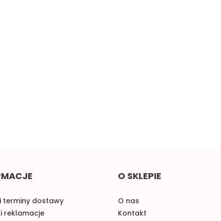
cz
Żółta taśma ozdobna z
Małe pomarańczowe
oczkami, sztywna 1mb
kokardki do naszycia 1szt.
2.00
0.58
RMACJE
O SKLEPIE
i terminy dostawy
O nas
i reklamacje
Kontakt