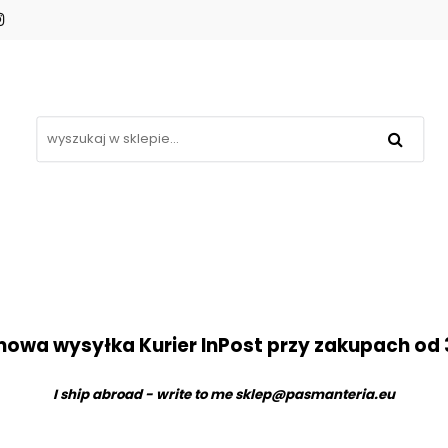
Koronki
Hafty
Aplikacje
Gipiury
omocje
Blog
Kontakt
❤
Aplikacje
Gipiury
Inne
Nowości
Pro
owa wysyłka Kurier InPost przy zakupach od 
I ship abroad - write to me
sklep@pasmanteria.eu