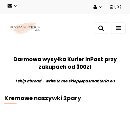
(
0
)
Zaloguj się
Zarejestruj się
Dodaj zgłoszenie
Darmowa wysyłka Kurier InPost przy
zakupach od 300zł
I ship abroad - write to me
sklep@pasmanteria.eu
Kremowe naszywki 2pary