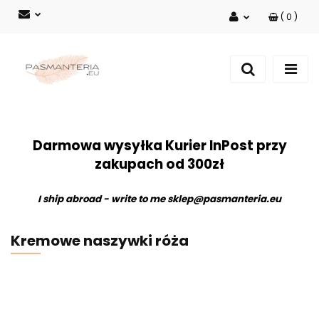
(
0
)
Zaloguj się
Zarejestruj się
Dodaj zgłoszenie
Darmowa wysyłka Kurier InPost przy
zakupach od 300zł
I ship abroad - write to me
sklep@pasmanteria.eu
Kremowe naszywki róża