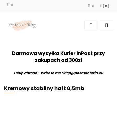
(
0
)
Zaloguj się
Zarejestruj się
Dodaj zgłoszenie
Darmowa wysyłka Kurier InPost przy
zakupach od 300zł
I ship abroad - write to me
sklep@pasmanteria.eu
Kremowy stabilny haft 0,5mb