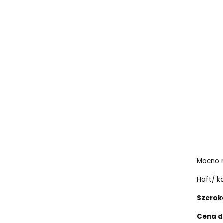
Mocno r
Haft/ ko
Szerok
Cena d