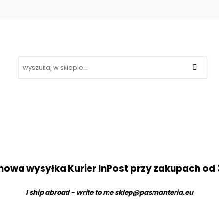
Koronki
Hafty
Aplikacje
Gipiury
Inne
g
Kontakt
❤
likacje
Gipiury
Inne
Nowości
Promocje
B
owa wysyłka Kurier InPost przy zakupach od 
I ship abroad - write to me
sklep@pasmanteria.eu