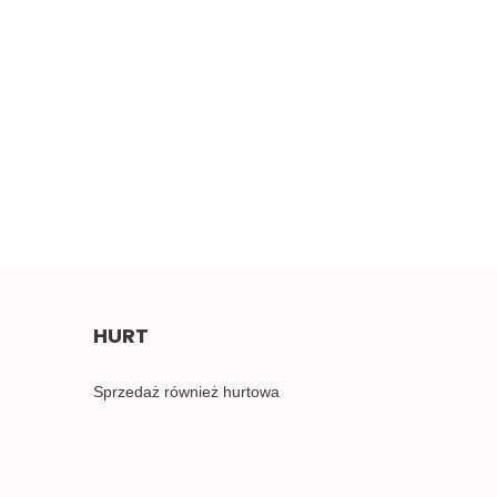
Szeroki miękki
erwony haft 0,5mb
Błękitne aplikacje,
4.50
pastelowe naszywki 1para
2.00
HURT
Sprzedaż również hurtowa