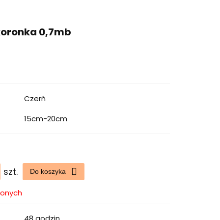
 koronka 0,7mb
Czerń
15cm-20cm
szt.
Do koszyka
ionych
48 godzin