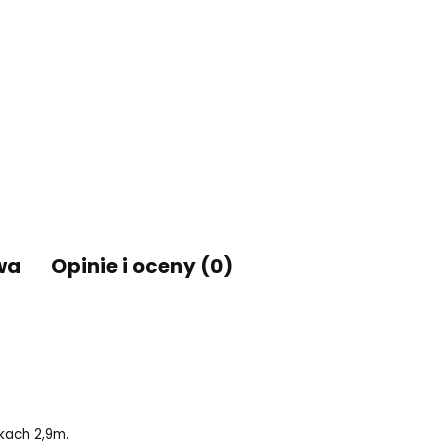
wa
Opinie i oceny (0)
nkach 2,9m.