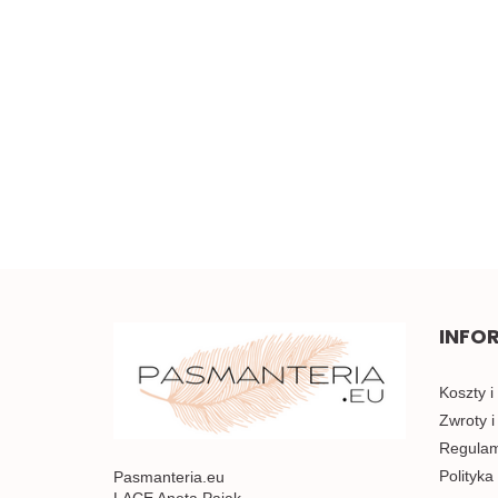
Szeroka elastyczna
koronka 0,5mb
Piękna brązowa koronka
w kwiaty 0,5mb
5.00
3.50
INFO
Koszty i
Zwroty i
Regulami
Polityka
Pasmanteria.eu
LACE Aneta Pająk