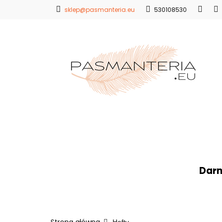
sklep@pasmanteria.eu
530108530
Strona Główna
Promocje
Blo
Strona Główna
Koronki
Hafty
Ap
Darm