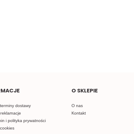
cz
Żółta taśma ozdobna z
Małe pomarańczowe
oczkami, sztywna 1mb
kokardki do naszycia 1szt.
2.00
0.58
RMACJE
O SKLEPIE
 terminy dostawy
O nas
 reklamacje
Kontakt
n i polityka prywatności
 cookies