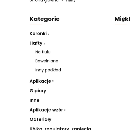
Strona główna
Hafty
Kategorie
Miękk
Koronki
Hafty
Na tiulu
Bawełniane
Inny podkład
Aplikacje
Gipiury
Inne
Aplikacje wzór
Materiały
Kółka, regulatory, zapięcia