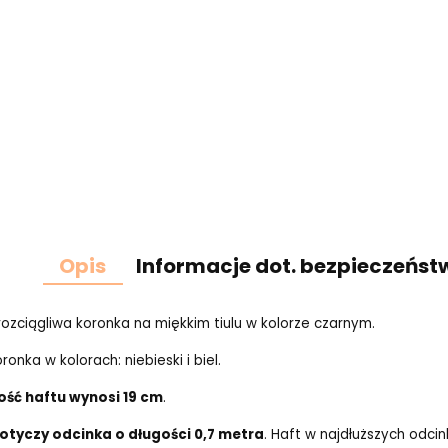
Opis
Informacje dot. bezpieczeńst
ozciągliwa koronka na miękkim tiulu w kolorze czarnym.
ronka w kolorach: niebieski i biel.
ość haftu wynosi 19 cm
.
otyczy odcinka o długości 0,7 metra
. Haft w najdłuższych odci