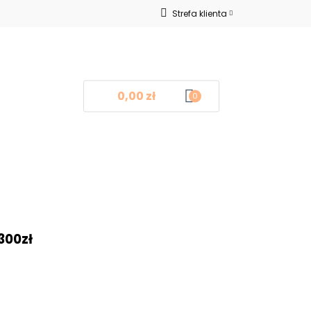
Strefa klienta
Nowości
Zaloguj się
Zarejestruj się
Dodaj zgłoszenie
0,00 zł
0
log
Kontakt
❤
300zł