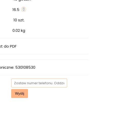
16.5
10
szt.
0.02 kg
kt do PDF
oniczne: 530108530
Wyślij