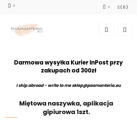
(
0
)
Zaloguj się
Zarejestruj się
Dodaj zgłoszenie
Darmowa wysyłka Kurier InPost przy
zakupach od 300zł
I ship abroad - write to me
sklep@pasmanteria.eu
Miętowa naszywka, aplikacja
gipiurowa 1szt.