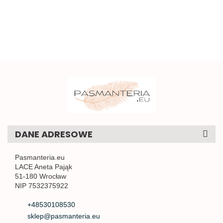
sztywna
kokardki do
0.58
1mb
naszycia 1szt.
DANE ADRESOWE
Pasmanteria.eu
LACE Aneta Pająk
51-180 Wrocław
NIP 7532375922
+48530108530
sklep@pasmanteria.eu